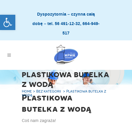
Dyspozytornia – czynna całą
Open toolbar
dobę – tel. 56 491-12-32, 664-949-
517
PLASTIKOWA BUTELKA
Z WODĄ
Home
>
Bez kategorii
>
Plastikowa butelka z
Plastikowa
wodą
butelka z wodą
Coś nam zagraża!