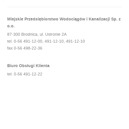
Miejskie Przedsiębiorstwo Wodociągów i Kanalizacji Sp. z
o.o.
87-300 Brodnica, ul. Ustronie 2A
tel. 0-56 491-12-00, 491-12-10, 491-12-10
fax 0-56 498-22-36
Biuro Obsługi Klienta
tel. 0-56 491-12-22
Ta strona używa plików Cookies w celu realizacji niektórych usług.