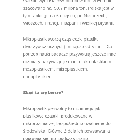
świecie wyniosła 368 milionów ton, w Europie
szacowano na 50,7 miliona ton, Polska jest w
tym rankingu na 6 miejscu, po Niemczech,
Włoszech, Francji, Hiszpanii i Wielkiej Brytanii.
Mikroplastik tworzą cząsteczki plastiku
(tworzyw sztucznych) mniejsze od 5 mm. Dla
potrzeb nauki badacze przywołują jeszcze inne
rozmiary nazywając je m.in. makroplastikiem,
mezoplastikiem, mikroplastikiem,
nanoplastikiem.
Skąd to się bierze?
Mikroplastik pierwotny to nic innego jak
plastikowe cząstki, produkowane w
mikrorozmiarze, bezpośrednio uwalniane do
środowiska. Główne źródła ich powstawania
pojawiają się np. podczas prania