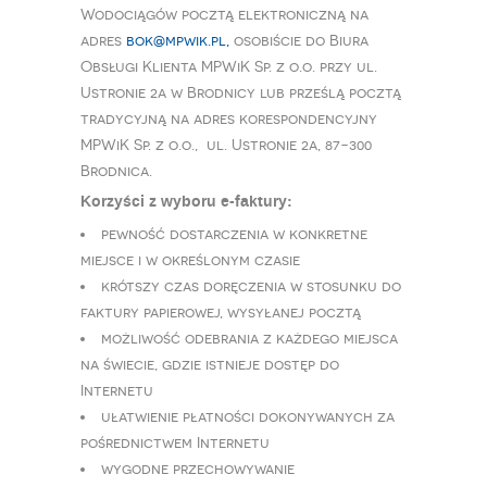
Wodociągów pocztą elektroniczną na
adres
bok@mpwik.pl,
osobiście do Biura
Obsługi Klienta MPWiK Sp. z o.o. przy ul.
Ustronie 2a w Brodnicy lub prześlą pocztą
tradycyjną na adres korespondencyjny
MPWiK Sp. z o.o., ul. Ustronie 2a, 87-300
Brodnica.
Korzyści z wyboru e-faktury:
pewność dostarczenia w konkretne
miejsce i w określonym czasie
krótszy czas doręczenia w stosunku do
faktury papierowej, wysyłanej pocztą
możliwość odebrania z każdego miejsca
na świecie, gdzie istnieje dostęp do
Internetu
ułatwienie płatności dokonywanych za
pośrednictwem Internetu
wygodne przechowywanie