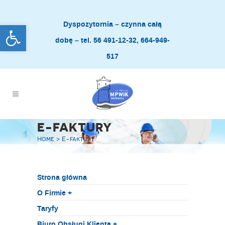
Dyspozytornia – czynna całą
Open toolbar
dobę – tel. 56 491-12-32, 664-949-
517
E-FAKTURY
Home
>
E-faktury
Strona główna
O Firmie +
Taryfy
Biuro Obsługi Klienta +