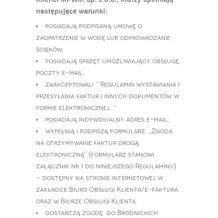
Klienci MPWIK Sp. z o.o., którzy spełniają
następujące warunki:
posiadają podpisaną umowę o
zaopatrzenie w wodę lub odprowadzanie
ścieków,
posiadają sprzęt umożliwiający obsługę
poczty e-mail,
zaakceptowali ” Regulamin wystawiania i
przesyłania faktur i innych dokumentów w
formie elektronicznej…”
posiadają indywidualny adres e-mail;
wypełnią i podpiszą formularz: ,,Zgoda
na otrzymywanie faktur drogą
elektroniczną” (formularz stanowi
załącznik nr 1 do niniejszego Regulaminu)
– dostępny na stronie internetowej w
zakładce Biuro Obsługi Klienta/e-faktura
oraz w Biurze Obsługi Klienta.
dostarczą zgodę do Brodnickich