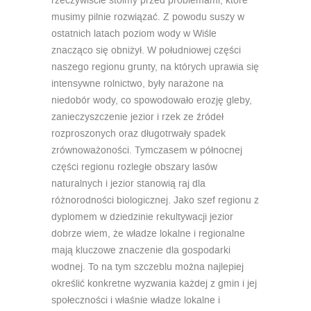
rzeczywiście stoimy przed problemami, które
musimy pilnie rozwiązać. Z powodu suszy w
ostatnich latach poziom wody w Wiśle
znacząco się obniżył. W południowej części
naszego regionu grunty, na których uprawia się
intensywne rolnictwo, były narażone na
niedobór wody, co spowodowało erozję gleby,
zanieczyszczenie jezior i rzek ze źródeł
rozproszonych oraz długotrwały spadek
zrównoważoności. Tymczasem w północnej
części regionu rozległe obszary lasów
naturalnych i jezior stanowią raj dla
różnorodności biologicznej. Jako szef regionu z
dyplomem w dziedzinie rekultywacji jezior
dobrze wiem, że władze lokalne i regionalne
mają kluczowe znaczenie dla gospodarki
wodnej. To na tym szczeblu można najlepiej
określić konkretne wyzwania każdej z gmin i jej
społeczności i właśnie władze lokalne i