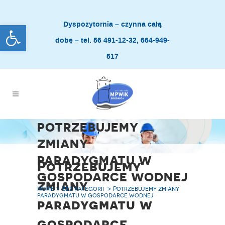
Dyspozytornia – czynna całą
Open toolbar
dobę – tel. 56 491-12-32, 664-949-
517
POTRZEBUJEMY
ZMIANY
PARADYGMATU W
Potrzebujemy
GOSPODARCE WODNEJ
zmiany
Home
>
Bez kategorii
>
Potrzebujemy zmiany
paradygmatu w gospodarce wodnej
paradygmatu w
gospodarce